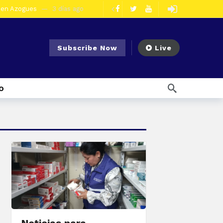
er detenida
3 días ago
6 días ago
Noticias para migrantes Ecuatorianos Cuatro ciudadanos vinculados a Los Águilas son detenidos en La Troncal por presunto tráfico de droga
s ago
Subscribe Now
Live
1 semana ago
Noticias para migrantes Ecuatorianos En Azuay se validaron todos los planes de acción de los GADs para enfrentar el Fenómeno El Niño
l Ecuador
1 semana ago
o
emana ago
eo
2 minutos ago