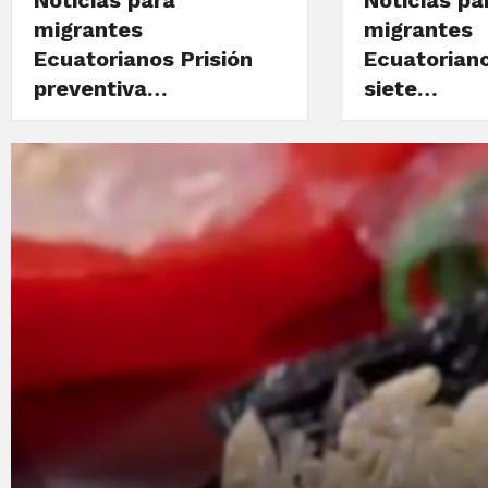
Noticias para
Noticias pa
migrantes
migrantes
Ecuatorianos Prisión
Ecuatorian
preventiva…
siete…