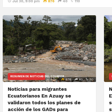
Jul 30, 9:00 pm
876
40
110
RESUMEN DE NOTICIAS DEL ECUADOR
876
40
110
Noticias para migrantes
N
Ecuatorianos En Azuay se
E
validaron todos los planes de
s
acción de los GADs para
s