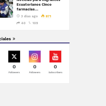
Ecuatorianos Cinco
farmacias…
3 días ago
871
40
109
iales
3
0
0
0
Followers
Followers
Subscribers