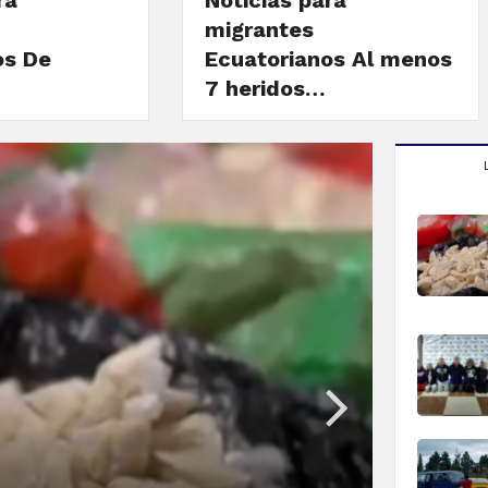
ra
Noticias para
migrantes
os De
Ecuatorianos Al menos
7 heridos…