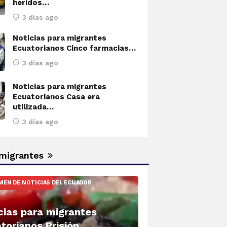
heridos…
 DE NOTICIAS DEL ECUADOR
3 días ago
icias para migrantes Ecua
Noticias para migrantes
te investigados en Gualaceo
Ecuatorianos Cinco farmacias…
droga, tres son adolescent
3 días ago
Noticias para migrantes
871
Ecuatorianos Casa era
utilizada…
3 días ago
 migrantes
EN DE NOTICIAS DEL ECUADOR
cias para migrantes
torianos Prisión