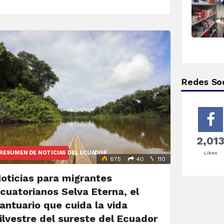
Redes Soc
2,01
RESUMEN DE NOTICIAS DEL ECUADOR
Likes
875
40
110
oticias para migrantes
cuatorianos Selva Eterna, el
antuario que cuida la vida
ilvestre del sureste del Ecuador