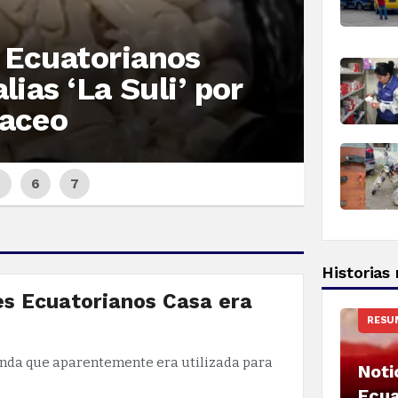
RESUMEN
 Ecuatorianos
Not
lias ‘La Suli’ por
sie
laceo
de 
Historias
es Ecuatorianos Casa era
RESUM
enda que aparentemente era utilizada para
Noti
Ecua