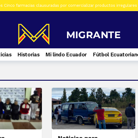
os Casa era utilizada para almacenar armas en La Troncal. Hay una muj
os Contactos de emergencia para quienes caminan a El Cisne
7 día
s Selva Eterna, el santuario que cuida la vida silvestre del sureste de
icias
Historias
Mi lindo Ecuador
Fútbol Ecuatorian
os Culminan mantenimiento de la Central Hidroeléctrica Mazar
1 s
 Prisión preventiva para alias ‘La Suli’ por tráfico de droga en Gualac