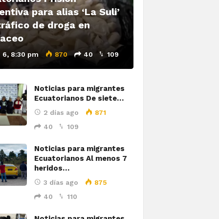
entiva para alias ‘La Suli’
tráfico de droga en
laceo
 6, 8:30 pm
870
40
109
Noticias para migrantes
Ecuatorianos De siete…
2 días ago
871
40
109
Noticias para migrantes
Ecuatorianos Al menos 7
heridos…
3 días ago
875
40
110
Noticias para migrantes