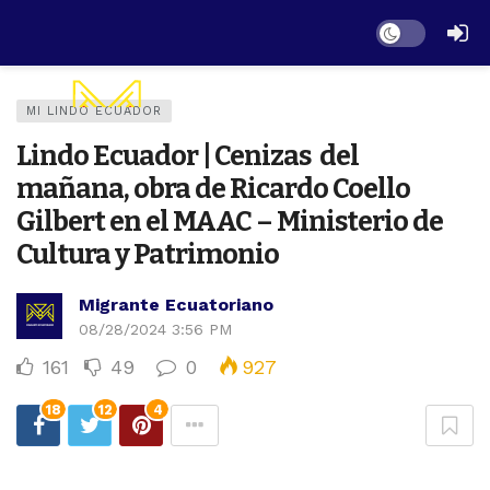
Dark mode
MI LINDO ECUADOR
Lindo Ecuador | Cenizas del
mañana, obra de Ricardo Coello
Gilbert en el MAAC – Ministerio de
Cultura y Patrimonio
Migrante Ecuatoriano
08/28/2024 3:56 PM
161
49
0
927
18
12
4