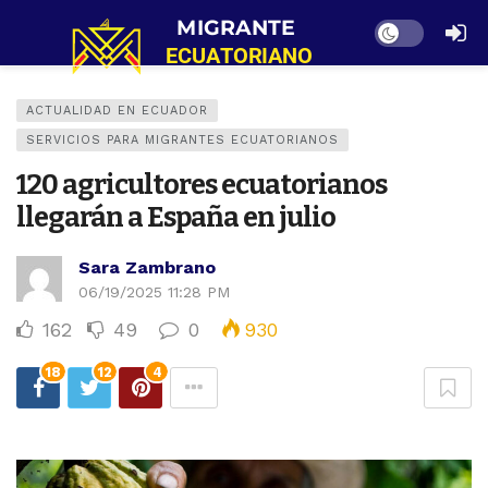
Dark mode
ACTUALIDAD EN ECUADOR
SERVICIOS PARA MIGRANTES ECUATORIANOS
120 agricultores ecuatorianos
llegarán a España en julio
Sara Zambrano
06/19/2025 11:28 PM
162
49
0
930
18
12
4