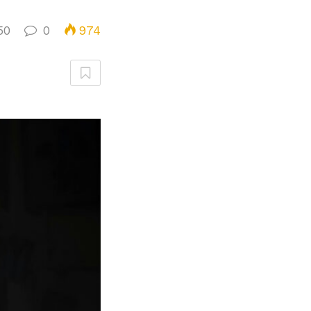
50
0
974