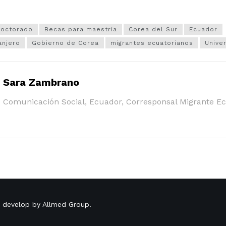
doctorado
Becas para maestría
Corea del Sur
Ecuador
anjero
Gobierno de Corea
migrantes ecuatorianos
Unive
Sara Zambrano
Comunicación Social, Ecuador, Corresponsal Migrante E
o develop by
Allmed Group
.