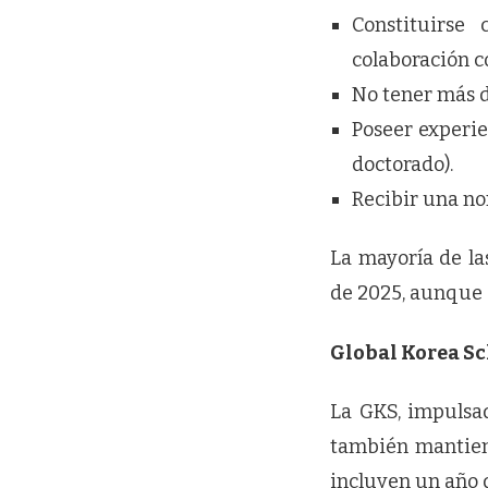
Constituirse
colaboración c
No tener más d
Poseer experie
doctorado).
Recibir una n
La mayoría de la
de 2025, aunque 
Global Korea Sc
La GKS, impulsad
también mantien
incluyen un año 