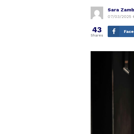
Sara Zamb
07/03/2025 
43
Fac
Shares