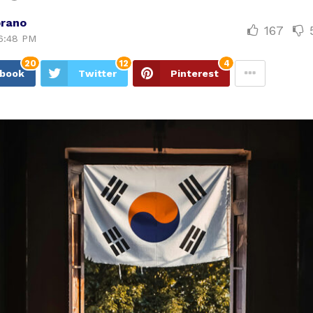
rano
167
6:48 PM
20
12
4
ebook
Twitter
Pinterest