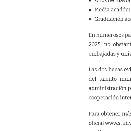
Años de mayor 
Media académi
Graduación aca
En numerosos país
2025, no obstan
embajadas y univ
Las dos becas ev
del talento mun
administración púb
cooperación inte
Para obtener más 
oficial www.stud