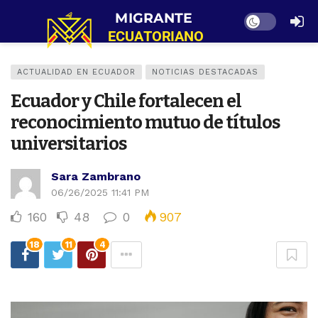
Dark mode
ACTUALIDAD EN ECUADOR
NOTICIAS DESTACADAS
Ecuador y Chile fortalecen el
reconocimiento mutuo de títulos
universitarios
Sara Zambrano
06/26/2025 11:41 PM
160
48
0
907
18
11
4