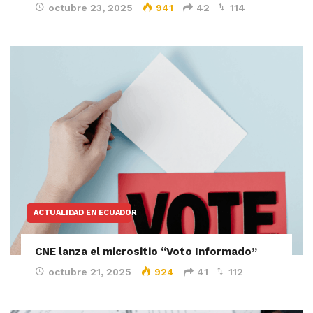
octubre 23, 2025
941
42
114
ACTUALIDAD EN ECUADOR
CNE lanza el micrositio “Voto Informado”
octubre 21, 2025
924
41
112