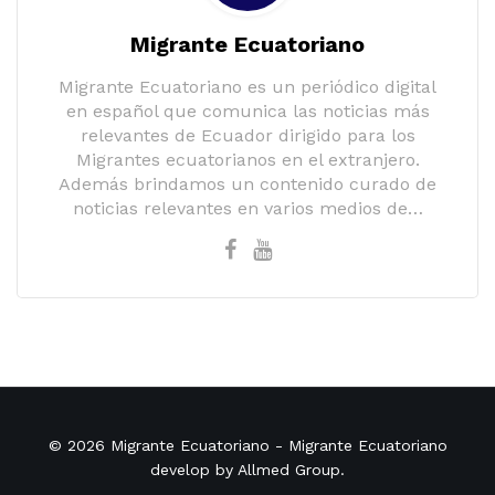
Migrante Ecuatoriano
Migrante Ecuatoriano es un periódico digital
en español que comunica las noticias más
relevantes de Ecuador dirigido para los
Migrantes ecuatorianos en el extranjero.
Además brindamos un contenido curado de
noticias relevantes en varios medios de…
© 2026
Migrante Ecuatoriano
- Migrante Ecuatoriano
develop by
Allmed Group
.