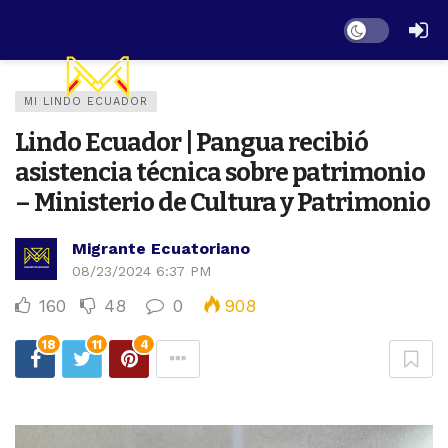
Dark mode
MI LINDO ECUADOR
Lindo Ecuador | Pangua recibió
asistencia técnica sobre patrimonio
– Ministerio de Cultura y Patrimonio
Migrante Ecuatoriano
08/23/2024 6:37 PM
160
48
0
908
18
11
4