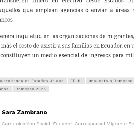
transfieren dinero en efectivo desde Estados Un
aquellos que emplean agencias o envían a áreas 
ancos.
genera inquietud en las organizaciones de migrantes
ás el costo de asistir a sus familias en Ecuador, en 
constituyen un medio esencial de ingresos para mil
cuatorianos en Estados Unidos
EE.UU
Impuesto a Remesas
anos
Remesas 2026
Sara Zambrano
Comunicación Social, Ecuador, Corresponsal Migrante E