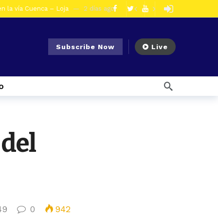
en la vía Cuenca – Loja
2 días ago
s en Azogues
3 días ago
er detenida
3 días ago
Subscribe Now
Live
ncal por presunto tráfico de droga
6 días ago
s ago
o
 enfrentar el Fenómeno El Niño
1 semana ago
l Ecuador
1 semana ago
emana ago
 del
1 semana ago
Noticias para migrantes Ecuatorianos ¿Quién es Baldor Bermeo, exalcalde de Ponce Enríquez, detenido como presunto financista de Los Lobos?
olescentes
2 días ago
49
0
942