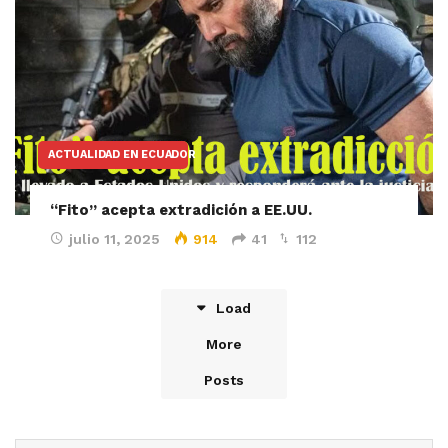
ACTUALIDAD EN ECUADOR
“Fito” acepta extradición a EE.UU.
julio 11, 2025
914
41
112
Load
More
Posts