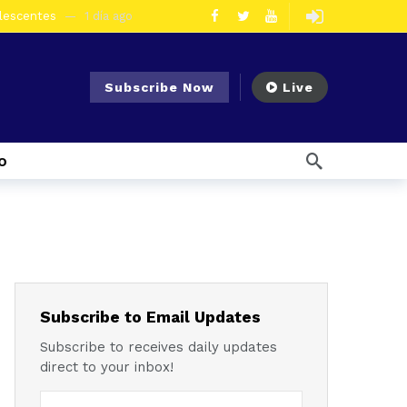
olescentes
1 día ago
en la vía Cuenca – Loja
2 días ago
s en Azogues
2 días ago
Subscribe Now
Live
er detenida
2 días ago
ncal por presunto tráfico de droga
5 días ago
o
s ago
 enfrentar el Fenómeno El Niño
6 días ago
l Ecuador
7 días ago
emana ago
1 semana ago
Noticias para migrantes Ecuatorianos ¿Quién es Baldor Bermeo, exalcalde de Ponce Enríquez, detenido como presunto financista de Los Lobos?
Subscribe to Email Updates
Subscribe to receives daily updates
direct to your inbox!