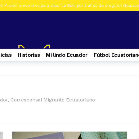
 Prisión preventiva para alias ‘La Suli’ por tráfico de droga en Gualac
os De siete investigados en Gualaceo, por venta de droga, tres son ad
s Al menos 7 heridos por accidente de tránsito en el ingreso a Zhiña, 
os Cinco farmacias clausuradas por comercializar productos irregulare
os Casa era utilizada para almacenar armas en La Troncal. Hay una muj
icias
Historias
Mi lindo Ecuador
Fútbol Ecuatorian
os Contactos de emergencia para quienes caminan a El Cisne
1 se
s Selva Eterna, el santuario que cuida la vida silvestre del sureste de
os Culminan mantenimiento de la Central Hidroeléctrica Mazar
1 s
dor, Corresponsal Migrante Ecuatoriano