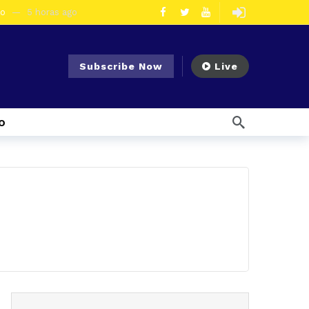
eo
5 horas ago
olescentes
2 días ago
en la vía Cuenca – Loja
3 días ago
Subscribe Now
Live
s en Azogues
3 días ago
er detenida
3 días ago
o
7 días ago
Noticias para migrantes Ecuatorianos Cuatro ciudadanos vinculados a Los Águilas son detenidos en La Troncal por presunto tráfico de droga
mana ago
1 semana ago
Noticias para migrantes Ecuatorianos En Azuay se validaron todos los planes de acción de los GADs para enfrentar el Fenómeno El Niño
l Ecuador
1 semana ago
emana ago