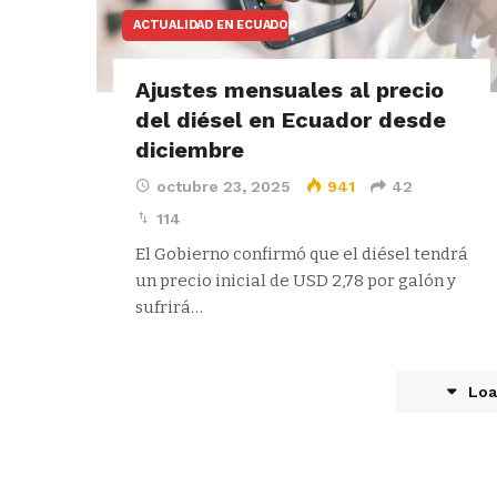
ACTUALIDAD EN ECUADOR
Ajustes mensuales al precio
del diésel en Ecuador desde
diciembre
octubre 23, 2025
941
42
114
El Gobierno confirmó que el diésel tendrá
un precio inicial de USD 2,78 por galón y
sufrirá…
Loa