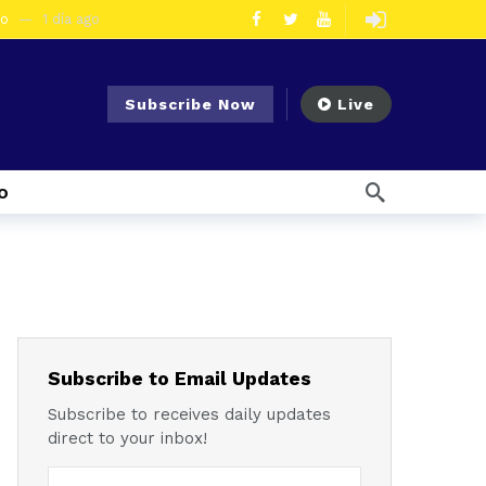
eo
1 día ago
olescentes
3 días ago
en la vía Cuenca – Loja
4 días ago
Subscribe Now
Live
s en Azogues
4 días ago
er detenida
4 días ago
o
1 semana ago
Noticias para migrantes Ecuatorianos Cuatro ciudadanos vinculados a Los Águilas son detenidos en La Troncal por presunto tráfico de droga
mana ago
 enfrentar el Fenómeno El Niño
1 semana ago
l Ecuador
1 semana ago
emana ago
Subscribe to Email Updates
Subscribe to receives daily updates
direct to your inbox!