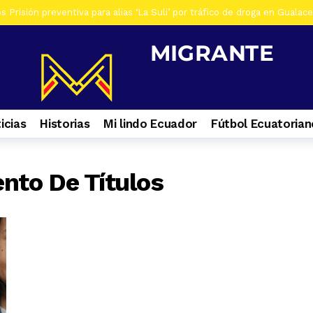
 Prisión preventiva para alias ‘La Suli’ por tráfico de droga en Gualac
os De siete investigados en Gualaceo, por venta de droga, tres son ad
s Al menos 7 heridos por accidente de tránsito en el ingreso a Zhiña, 
os Cinco farmacias clausuradas por comercializar productos irregulare
os Casa era utilizada para almacenar armas en La Troncal. Hay una muj
icias
Historias
Mi lindo Ecuador
Fútbol Ecuatorian
os Contactos de emergencia para quienes caminan a El Cisne
1 se
os En Azuay se validaron todos los planes de acción de los GADs para
nto De Títulos
s Selva Eterna, el santuario que cuida la vida silvestre del sureste de
os Culminan mantenimiento de la Central Hidroeléctrica Mazar
1 s