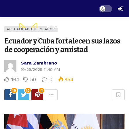
Dark mode
ACTUALIDAD EN ECUADOR
Ecuador y Cuba fortalecen sus lazos
de cooperación y amistad
Sara Zambrano
10/25/2025 11:49 AM
164
50
0
954
19
12
4