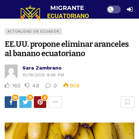
Dark mode
ACTUALIDAD EN ECUADOR
EE.UU. propone eliminar aranceles
al banano ecuatoriano
Sara Zambrano
10/19/2025 9:48 PM
160
48
0
908
18
11
4