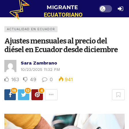
Dark mode
ACTUALIDAD EN ECUADOR
Ajustes mensuales al precio del
diésel en Ecuador desde diciembre
Sara Zambrano
10/23/2025 11:32 PM
163
49
0
941
19
12
4