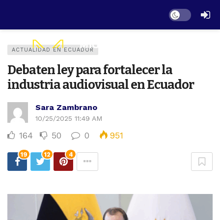
Dark mode
ACTUALIDAD EN ECUADOR
Debaten ley para fortalecer la
industria audiovisual en Ecuador
Sara Zambrano
10/25/2025 11:49 AM
164
50
0
951
19
12
4