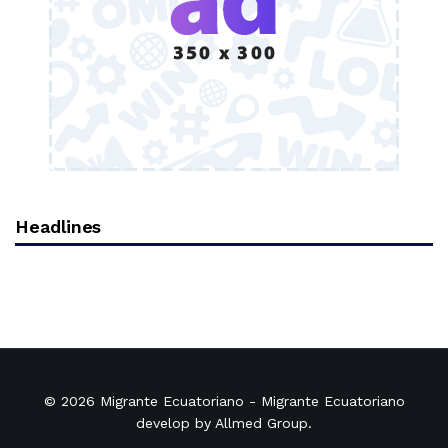
Headlines
© 2026
Migrante Ecuatoriano
- Migrante Ecuatoriano
develop by
Allmed Group
.