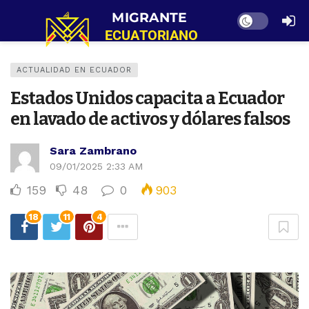
Dark mode
ACTUALIDAD EN ECUADOR
Estados Unidos capacita a Ecuador
en lavado de activos y dólares falsos
Sara Zambrano
09/01/2025 2:33 AM
159
48
0
903
18
11
4