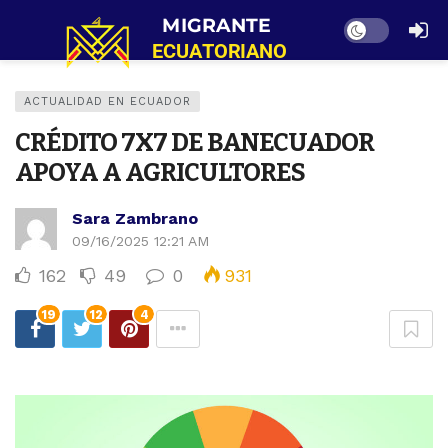
Dark mode
ACTUALIDAD EN ECUADOR
CRÉDITO 7X7 DE BANECUADOR
APOYA A AGRICULTORES
Sara Zambrano
09/16/2025 12:21 AM
162
49
0
931
19
12
4