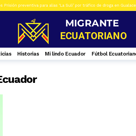
 Prisión preventiva para alias ‘La Suli’ por tráfico de droga en Gualac
os De siete investigados en Gualaceo, por venta de droga, tres son ad
s Al menos 7 heridos por accidente de tránsito en el ingreso a Zhiña, 
os Cinco farmacias clausuradas por comercializar productos irregulare
os Casa era utilizada para almacenar armas en La Troncal. Hay una muj
icias
Historias
Mi lindo Ecuador
Fútbol Ecuatorian
os Contactos de emergencia para quienes caminan a El Cisne
1 se
os En Azuay se validaron todos los planes de acción de los GADs para
 Ecuador
s Selva Eterna, el santuario que cuida la vida silvestre del sureste de
os Culminan mantenimiento de la Central Hidroeléctrica Mazar
1 s