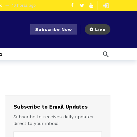
eo
16 horas ago
olescentes
3 días ago
en la vía Cuenca – Loja
3 días ago
Subscribe Now
Live
s en Azogues
4 días ago
er detenida
4 días ago
o
1 semana ago
Noticias para migrantes Ecuatorianos Cuatro ciudadanos vinculados a Los Águilas son detenidos en La Troncal por presunto tráfico de droga
mana ago
 enfrentar el Fenómeno El Niño
1 semana ago
l Ecuador
1 semana ago
emana ago
Subscribe to Email Updates
Subscribe to receives daily updates
direct to your inbox!