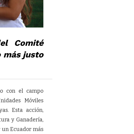
el Comité
 más justo
so con el campo
nidades Móviles
as. Esta acción,
tura y Ganadería,
r un Ecuador más