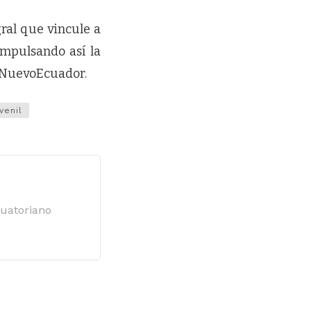
gral que vincule a
impulsando así la
ElNuevoEcuador.
venil
cuatoriano