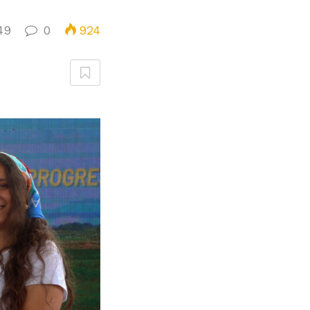
49
0
924