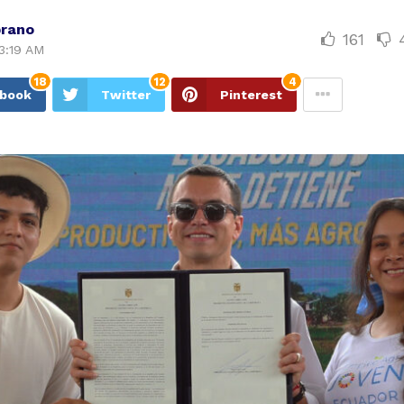
rano
161
3:19 AM
18
12
4
ebook
Twitter
Pinterest