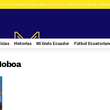
 Prisión preventiva para alias ‘La Suli’ por tráfico de droga en Gualac
os De siete investigados en Gualaceo, por venta de droga, tres son ad
s Al menos 7 heridos por accidente de tránsito en el ingreso a Zhiña, 
os Cinco farmacias clausuradas por comercializar productos irregulare
os Casa era utilizada para almacenar armas en La Troncal. Hay una muj
icias
Historias
Mi lindo Ecuador
Fútbol Ecuatorian
os Contactos de emergencia para quienes caminan a El Cisne
1 se
os En Azuay se validaron todos los planes de acción de los GADs para
Noboa
s Selva Eterna, el santuario que cuida la vida silvestre del sureste de
os Culminan mantenimiento de la Central Hidroeléctrica Mazar
1 s