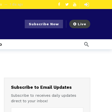
eo
1 día ago
olescentes
3 días ago
en la vía Cuenca – Loja
4 días ago
Subscribe Now
Live
s en Azogues
4 días ago
er detenida
5 días ago
o
1 semana ago
Noticias para migrantes Ecuatorianos Cuatro ciudadanos vinculados a Los Águilas son detenidos en La Troncal por presunto tráfico de droga
mana ago
 enfrentar el Fenómeno El Niño
1 semana ago
l Ecuador
1 semana ago
emana ago
Subscribe to Email Updates
Subscribe to receives daily updates
direct to your inbox!