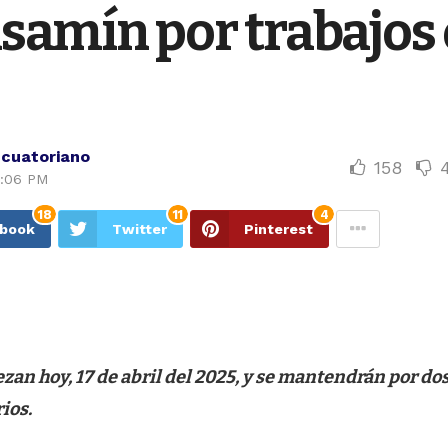
samín por trabajos
Ecuatoriano
158
2:06 PM
18
11
4
ebook
Twitter
Pinterest
zan hoy, 17 de abril del 2025, y se mantendrán por do
rios.