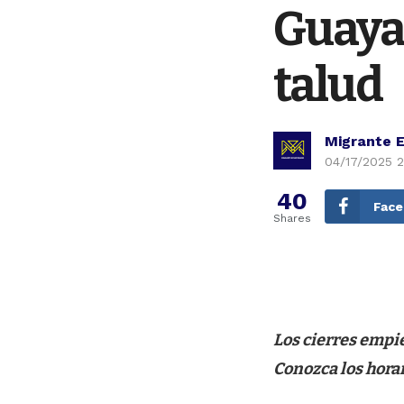
Guaya
talud
Migrante 
04/17/2025 
40
Fac
Shares
Los cierres empie
Conozca los hora