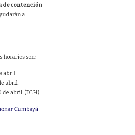
a de contención
 ayudarán a
os horarios son:
 abril.
e abril.
 de abril. (DLH)
stionar Cumbayá