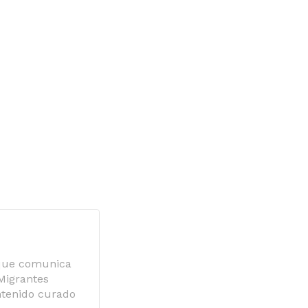
 que comunica
 Migrantes
ntenido curado