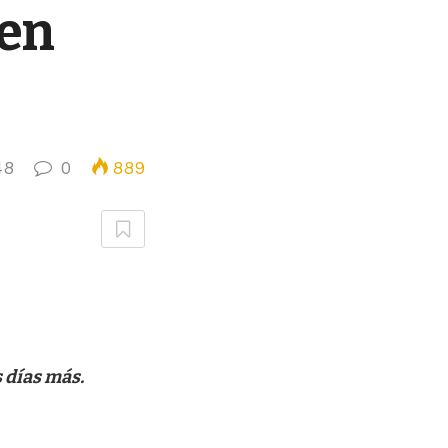
 en
48
0
889
s días más.