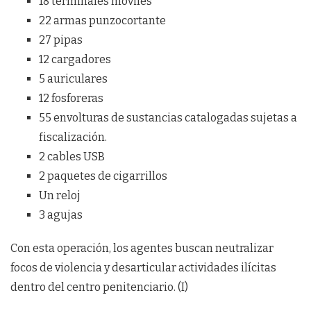
18 terminales móviles
22 armas punzocortante
27 pipas
12 cargadores
5 auriculares
12 fosforeras
55 envolturas de sustancias catalogadas sujetas a
fiscalización.
2 cables USB
2 paquetes de cigarrillos
Un reloj
3 agujas
Con esta operación, los agentes buscan neutralizar
focos de violencia y desarticular actividades ilícitas
dentro del centro penitenciario. (I)