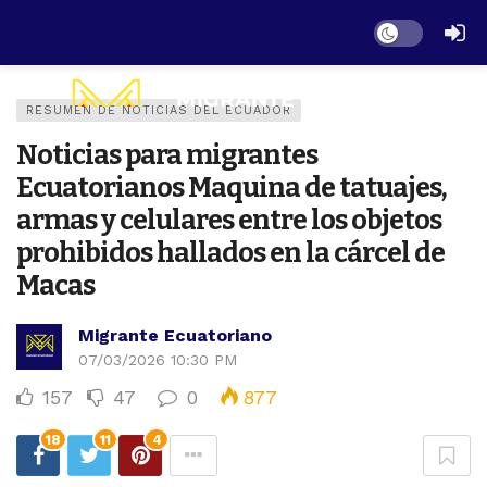
Dark mode
RESUMEN DE NOTICIAS DEL ECUADOR
Noticias para migrantes
Ecuatorianos Maquina de tatuajes,
armas y celulares entre los objetos
prohibidos hallados en la cárcel de
Macas
Migrante Ecuatoriano
07/03/2026 10:30 PM
157
47
0
877
18
11
4