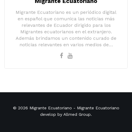
Migrante Ecuatoriano
Migrante Ecuatoriano es un periódico digital
en español que comunica las noticias más
relevantes de Ecuador dirigido para los
Migrantes ecuatorianos en el extranjero.
Además brindamos un contenido curado de
noticias relevantes en varios medios de…
© 2026
Migrante Ecuatoriano
- Migrante Ecuatoriano
develop by
Allmed Group
.