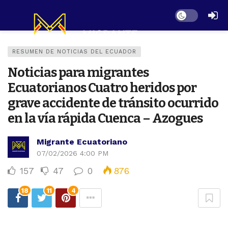
Dark mode
RESUMEN DE NOTICIAS DEL ECUADOR
Noticias para migrantes
Ecuatorianos Cuatro heridos por
grave accidente de tránsito ocurrido
en la vía rápida Cuenca – Azogues
Migrante Ecuatoriano
07/02/2026 4:00 PM
157
47
0
876
18
11
4