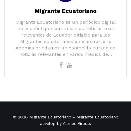
Migrante Ecuatoriano
Migrante Ecuatoriano es un periódico digital
en español que comunica las noticias más
relevantes de Ecuador dirigido para los
Migrantes ecuatorianos en el extranjero.
Además brindamos un contenido curado de
noticias relevantes en varios medios de…
© 2026
Migrante Ecuatoriano
- Migrante Ecuatoriano
develop by
Allmed Group
.