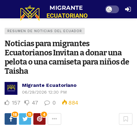
Dark mode
RESUMEN DE NOTICIAS DEL ECUADOR
Noticias para migrantes
Ecuatorianos Invitan a donar una
pelota o una camiseta para niños de
Taisha
Migrante Ecuatoriano
06/29/2026 12:30 PM
157
47
0
884
18
11
4