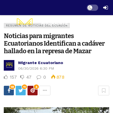
Dark mode
RESUMEN DE NOTICIAS DEL ECUADOR
Noticias para migrantes
Ecuatorianos Identifican a cadáver
hallado en la represa de Mazar
Migrante Ecuatoriano
06/30/2026 6:30 PM
157
47
0
878
18
11
4