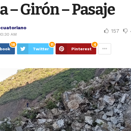
 – Girón – Pasaje
Ecuatoriano
157
10:30 AM
18
11
4
ebook
Twitter
Pinterest