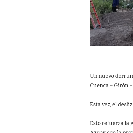
Un nuevo derrumb
Cuenca – Girón – 
Esta vez, el desl
Esto refuerza la 
Azuay con la prov