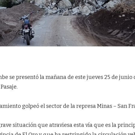
e se presentó la mañana de este jueves 25 de junio d
Pasaje.
izamiento golpeó el sector de la represa Minas – San Fr
grave situación que atraviesa esta vía que es la princ
incia de El Oro y que ha restringido la circulación ve