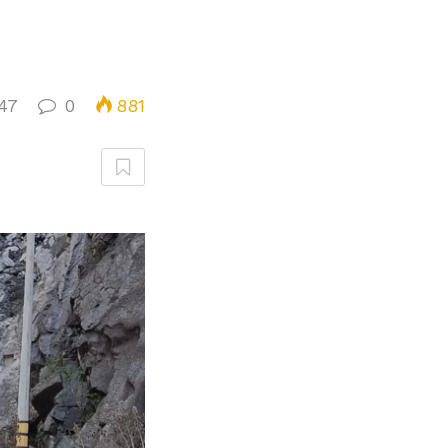
47
0
881