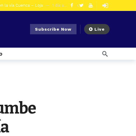
en la vía Cuenca – Loja
1 día ago
s en Azogues
2 días ago
er detenida
2 días ago
Subscribe Now
Live
5 días ago
Noticias para migrantes Ecuatorianos Cuatro ciudadanos vinculados a Los Águilas son detenidos en La Troncal por presunto tráfico de droga
s ago
o
 enfrentar el Fenómeno El Niño
6 días ago
l Ecuador
6 días ago
ías ago
7 días ago
Noticias para migrantes Ecuatorianos ¿Quién es Baldor Bermeo, exalcalde de Ponce Enríquez, detenido como presunto financista de Los Lobos?
olescentes
16 horas ago
rumbe
ía