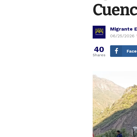
Cuenca
Migrante 
06/25/2026 
40
Fac
Shares