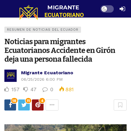
Dark mode
RESUMEN DE NOTICIAS DEL ECUADOR
Noticias para migrantes
Ecuatorianos Accidente en Girón
deja una persona fallecida
Migrante Ecuatoriano
06/25/2026 6:00 PM
157
47
0
881
18
11
4