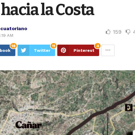
hacia la Costa
Ecuatoriano
159
:19 AM
18
11
4
ebook
Twitter
Pinterest