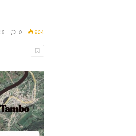
48
0
904