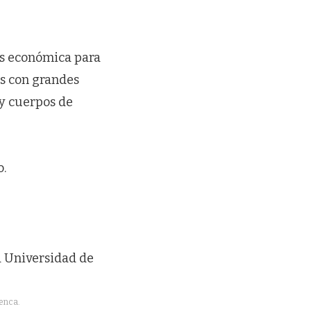
ás económica para
as con grandes
 y cuerpos de
o.
uenca.