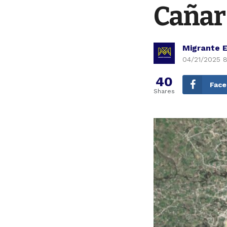
Cañar 
Migrante 
04/21/2025 8
40
Fac
Shares