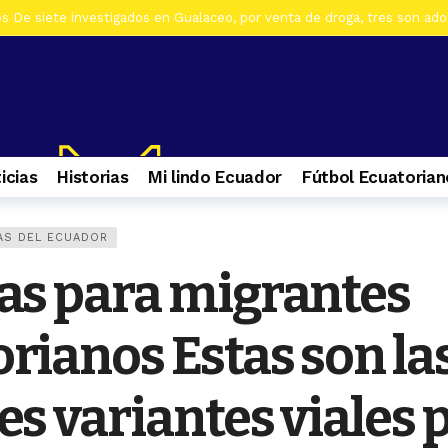
s Al menos 7 heridos por accidente de tránsito en el ingreso a Zhiña, 
os Cinco farmacias clausuradas por comercializar productos irregulare
os Casa era utilizada para almacenar armas en La Troncal. Hay una muj
os Contactos de emergencia para quienes caminan a El Cisne
1 se
icias
Historias
Mi lindo Ecuador
Fútbol Ecuatorian
s Selva Eterna, el santuario que cuida la vida silvestre del sureste de
AS DEL ECUADOR
os Culminan mantenimiento de la Central Hidroeléctrica Mazar
1 s
as para migrantes
 Prisión preventiva para alias ‘La Suli’ por tráfico de droga en Gualac
rianos Estas son la
es variantes viales 