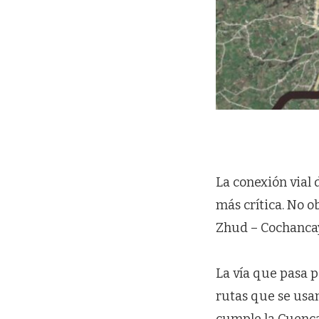
La conexión vial 
más crítica. No o
Zhud – Cochancay
La vía que pasa p
rutas que se usa
cumple la Cuenca