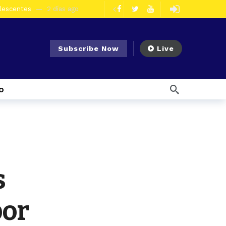
en la vía Cuenca – Loja
3 días ago
s en Azogues
3 días ago
er detenida
3 días ago
Subscribe Now
Live
6 días ago
Noticias para migrantes Ecuatorianos Cuatro ciudadanos vinculados a Los Águilas son detenidos en La Troncal por presunto tráfico de droga
mana ago
o
1 semana ago
Noticias para migrantes Ecuatorianos En Azuay se validaron todos los planes de acción de los GADs para enfrentar el Fenómeno El Niño
l Ecuador
1 semana ago
emana ago
eo
2 horas ago
s
por