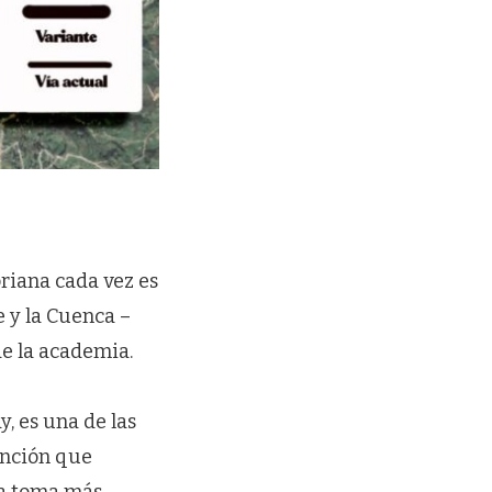
oriana cada vez es
e y la Cuenca –
de la academia.
, es una de las
unción que
ra toma más