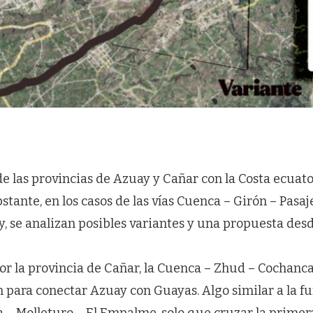
de las provincias de Azuay y Cañar con la Costa ecuat
bstante, en los casos de las vías Cuenca – Girón – Pasaj
, se analizan posibles variantes y una propuesta des
or la provincia de Cañar, la Cuenca – Zhud – Cochancay
n para conectar Azuay con Guayas. Algo similar a la f
 – Molleturo – El Empalme, solo que cruzar la prime