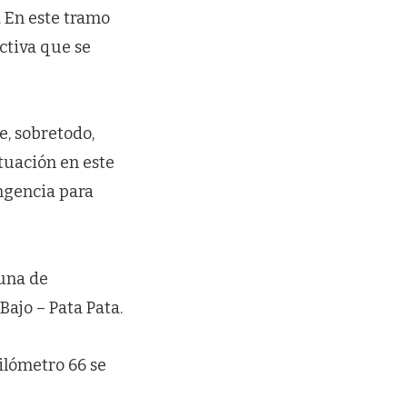
l. En este tramo
ctiva que se
e, sobretodo,
tuación en este
ingencia para
 una de
Bajo – Pata Pata.
kilómetro 66 se