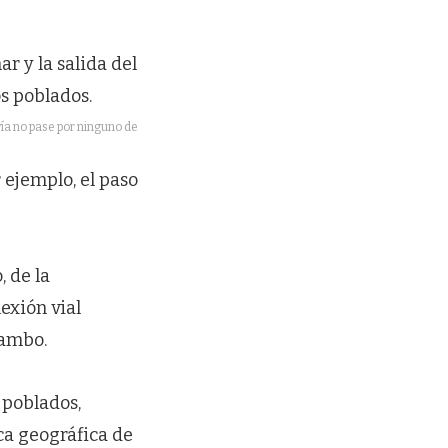
vía no pase por ninguno de
 ejemplo, el paso
 de la
exión vial
Tambo.
 poblados,
ca geográfica de