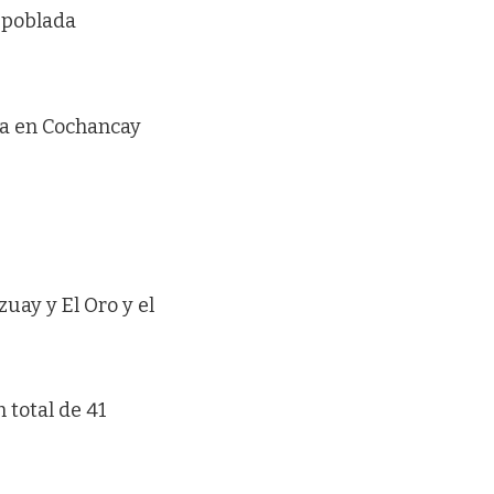
a poblada
na en Cochancay
zuay y El Oro y el
 total de 41