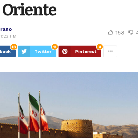
 Oriente
rano
158
11:23 PM
18
11
4
ebook
Twitter
Pinterest