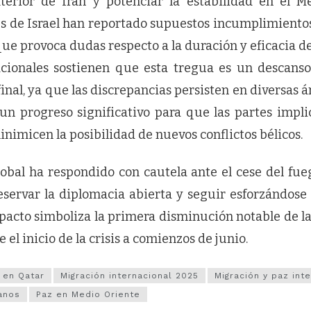
xterior de Irán y potenciar la estabilidad en el M
es de Israel han reportado supuestos incumplimientos
 que provoca dudas respecto a la duración y eficacia de
acionales sostienen que esta tregua es un descanso
nal, ya que las discrepancias persisten en diversas á
n progreso significativo para que las partes impl
nimicen la posibilidad de nuevos conflictos bélicos.
bal ha respondido con cautela ante el cese del fue
eservar la diplomacia abierta y seguir esforzándose
 pacto simboliza la primera disminución notable de la
e el inicio de la crisis a comienzos de junio.
 en Qatar
Migración internacional 2025
Migración y paz int
anos
Paz en Medio Oriente