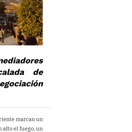
iadores
calada de
egociación
 Oriente marcan un
 alto el fuego, un