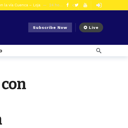
en la vía Cuenca – Loja
24 horas ago
s en Azogues
1 día ago
er detenida
2 días ago
Subscribe Now
Live
5 días ago
Noticias para migrantes Ecuatorianos Cuatro ciudadanos vinculados a Los Águilas son detenidos en La Troncal por presunto tráfico de droga
s ago
o
 enfrentar el Fenómeno El Niño
6 días ago
l Ecuador
6 días ago
ías ago
 con
7 días ago
Noticias para migrantes Ecuatorianos ¿Quién es Baldor Bermeo, exalcalde de Ponce Enríquez, detenido como presunto financista de Los Lobos?
olescentes
9 horas ago
n