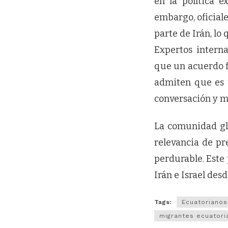
en la política e
embargo, oficial
parte de Irán, lo
Expertos intern
que un acuerdo fi
admiten que es u
conversación y mi
La comunidad glo
relevancia de pr
perdurable. Este
Irán e Israel desd
Tags:
Ecuatorianos
migrantes ecuatori