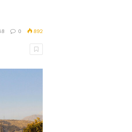
48
0
892