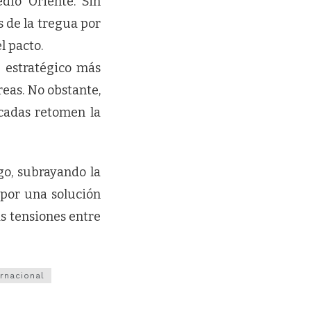
edio Oriente. Sin
 de la tregua por
l pacto.
 estratégico más
reas. No obstante,
icadas retomen la
go, subrayando la
 por una solución
s tensiones entre
ernacional