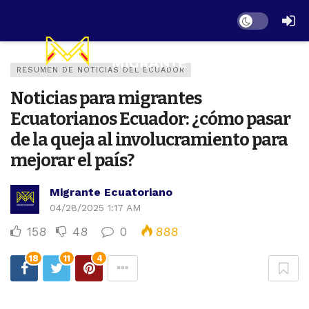
Dark mode
RESUMEN DE NOTICIAS DEL ECUADOR
Noticias para migrantes
Ecuatorianos Ecuador: ¿cómo pasar
de la queja al involucramiento para
mejorar el país?
Migrante Ecuatoriano
04/28/2025 1:17 AM
158
48
0
888
18
11
4