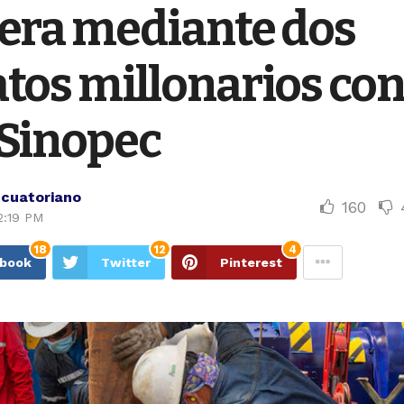
lera mediante dos
tos millonarios con
 Sinopec
Ecuatoriano
160
2:19 PM
18
12
4
ebook
Twitter
Pinterest