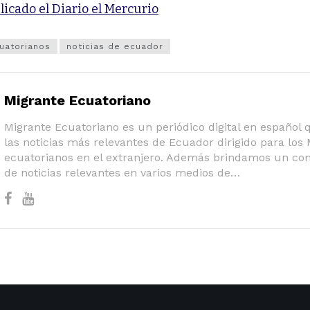
licado el Diario el Mercurio
uatorianos
noticias de ecuador
Migrante Ecuatoriano
Migrante Ecuatoriano es un periódico digital en español
las noticias más relevantes de Ecuador dirigido para los
ecuatorianos en el extranjero. Además brindamos un co
de noticias relevantes en varios medios de…