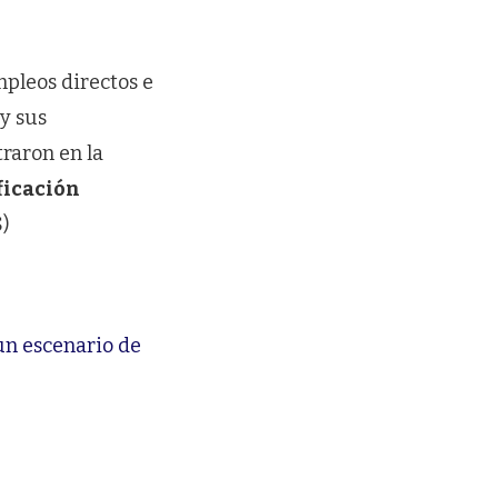
mpleos directos e
y sus
raron en la
ficación
S)
un escenario de