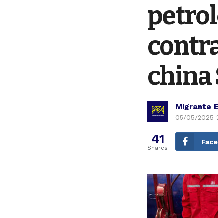
petro
contra
china
Migrante 
05/05/2025 
41
Fac
Shares