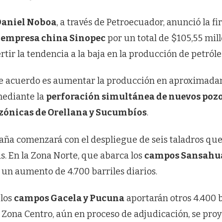
Daniel Noboa
, a través de Petroecuador, anunció la f
a
empresa china Sinopec
por un total de $105,55 mill
rtir la tendencia a la baja en la producción de petróleo
ste acuerdo es aumentar la producción en aproximad
mediante la
perforación simultánea de nuevos poz
zónicas de Orellana y Sucumbíos
.
ña comenzará con el despliegue de seis taladros que
s. En la Zona Norte, que abarca los
campos Sansahuar
a un aumento de 4.700 barriles diarios.
 los
campos Gacela y Pucuna
aportarán otros 4.400 b
 Zona Centro, aún en proceso de adjudicación, se pro