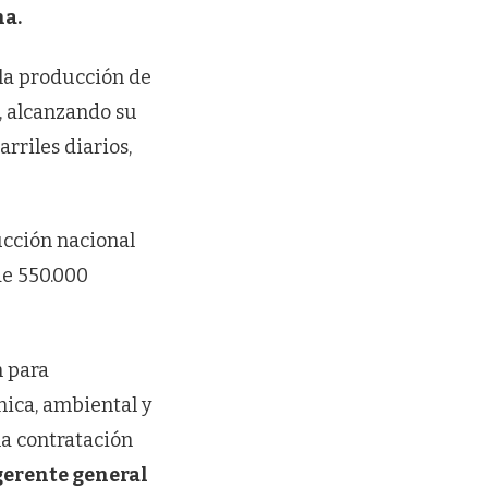
ha.
 la producción de
, alcanzando su
rriles diarios,
ucción nacional
de 550.000
n para
nica, ambiental y
la contratación
gerente general