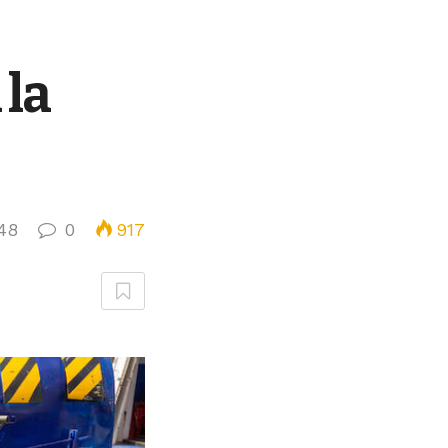
 la
48
0
917