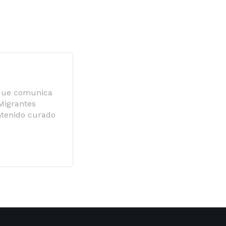
 que comunica
 Migrantes
ntenido curado