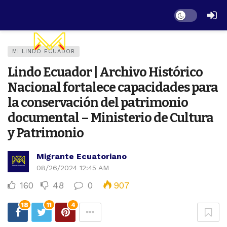
Dark mode
MI LINDO ECUADOR
Lindo Ecuador | Archivo Histórico
Nacional fortalece capacidades para
la conservación del patrimonio
documental – Ministerio de Cultura
y Patrimonio
Migrante Ecuatoriano
08/26/2024 12:45 AM
160
48
0
907
18
11
4