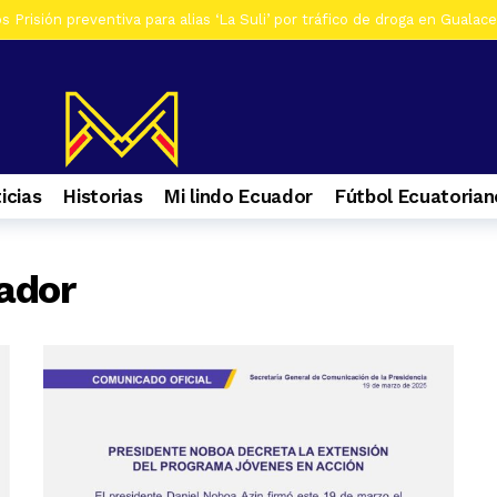
 Prisión preventiva para alias ‘La Suli’ por tráfico de droga en Gualac
os De siete investigados en Gualaceo, por venta de droga, tres son ad
s Al menos 7 heridos por accidente de tránsito en el ingreso a Zhiña, 
os Cinco farmacias clausuradas por comercializar productos irregulare
os Casa era utilizada para almacenar armas en La Troncal. Hay una muj
icias
Historias
Mi lindo Ecuador
Fútbol Ecuatorian
os Contactos de emergencia para quienes caminan a El Cisne
1 se
ador
s Selva Eterna, el santuario que cuida la vida silvestre del sureste de
os Culminan mantenimiento de la Central Hidroeléctrica Mazar
1 s