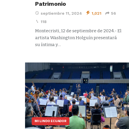
Patrimonio
septiembre 11, 2024
1,021
56
118
Montecristi, 12 de septiembre de 2024.- El
artista Washington Holguín presentará
su íntima y…
MI LINDO ECUADOR