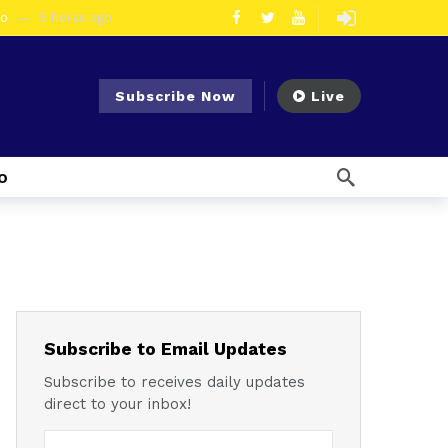
eo
5 horas ago
olescentes
2 días ago
en la vía Cuenca – Loja
3 días ago
Subscribe Now
Live
s en Azogues
3 días ago
er detenida
3 días ago
o
7 días ago
Noticias para migrantes Ecuatorianos Cuatro ciudadanos vinculados a Los Águilas son detenidos en La Troncal por presunto tráfico de droga
mana ago
1 semana ago
Noticias para migrantes Ecuatorianos En Azuay se validaron todos los planes de acción de los GADs para enfrentar el Fenómeno El Niño
l Ecuador
1 semana ago
emana ago
Subscribe to Email Updates
Subscribe to receives daily updates
direct to your inbox!