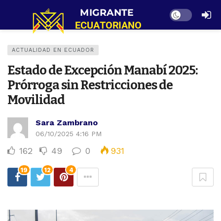
Dark mode
ACTUALIDAD EN ECUADOR
Estado de Excepción Manabí 2025:
Prórroga sin Restricciones de
Movilidad
Sara Zambrano
06/10/2025 4:16 PM
162
49
0
931
19
12
4