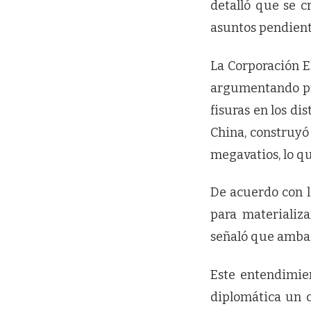
detalló que se c
asuntos pendiente
La Corporación E
argumentando pro
fisuras en los d
China, construyó
megavatios, lo qu
De acuerdo con l
para materializa
señaló que ambas
Este entendimien
diplomática un c