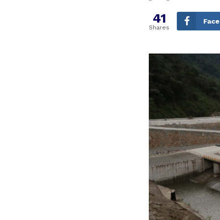
41
Fac
Shares