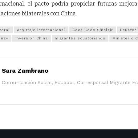
ernacional, el pacto podría propiciar futuras mejora
laciones bilaterales con China.
teral
Arbitraje internacional
Coca Codo Sinclair
Ecuator
ina+
Inversión China
migrantes ecuatorianos
Ministerio 
Sara Zambrano
Comunicación Social, Ecuador, Corresponsal Migrante E