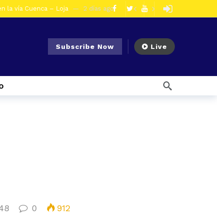
en la vía Cuenca – Loja
2 días ago
s en Azogues
2 días ago
er detenida
3 días ago
Subscribe Now
Live
ncal por presunto tráfico de droga
6 días ago
s ago
o
 enfrentar el Fenómeno El Niño
7 días ago
l Ecuador
7 días ago
emana ago
1 semana ago
Noticias para migrantes Ecuatorianos ¿Quién es Baldor Bermeo, exalcalde de Ponce Enríquez, detenido como presunto financista de Los Lobos?
olescentes
1 día ago
48
0
912