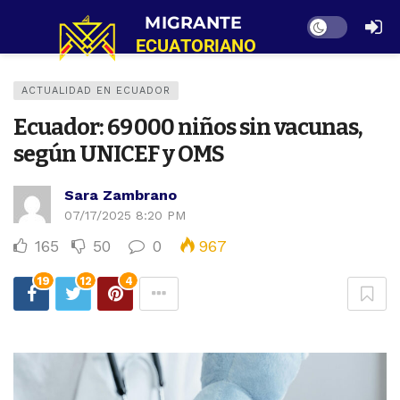
Dark mode
ACTUALIDAD EN ECUADOR
Ecuador: 69 000 niños sin vacunas,
según UNICEF y OMS
Sara Zambrano
07/17/2025 8:20 PM
165
50
0
967
19
12
4