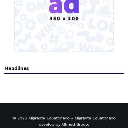
Headlines
© 2026
Migrante Ecuatoriano
- Migrante Ecuatoriano
develop by
Allmed Group
.