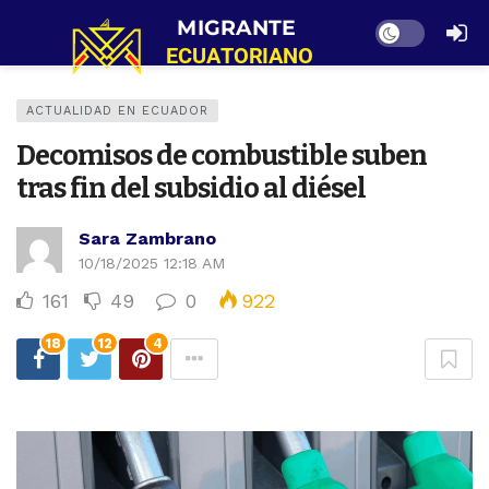
Dark mode
ACTUALIDAD EN ECUADOR
Decomisos de combustible suben
tras fin del subsidio al diésel
Sara Zambrano
10/18/2025 12:18 AM
161
49
0
922
18
12
4