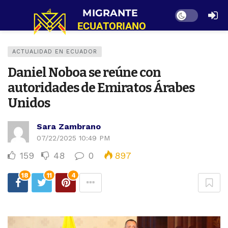
Dark mode
ACTUALIDAD EN ECUADOR
Daniel Noboa se reúne con
autoridades de Emiratos Árabes
Unidos
Sara Zambrano
07/22/2025 10:49 PM
159
48
0
897
18
11
4