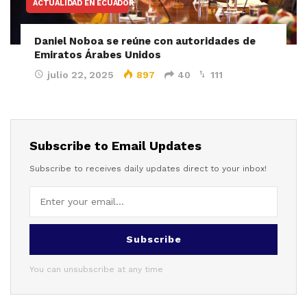
ACTUALIDAD EN ECUADOR
Daniel Noboa se reúne con autoridades de
Emiratos Árabes Unidos
julio 22, 2025
897
40
111
Subscribe to Email Updates
Subscribe to receives daily updates direct to your inbox!
Subscribe
You can unsubscribe at any time