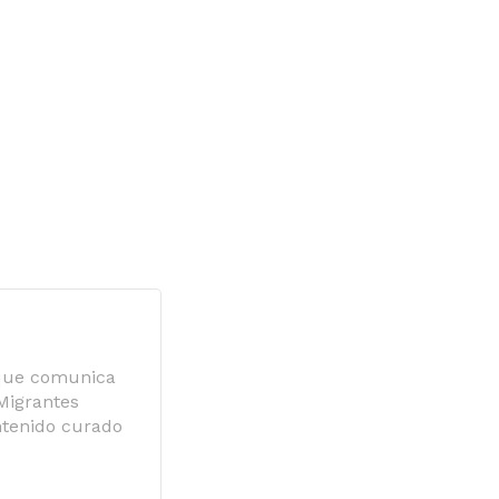
 que comunica
 Migrantes
ntenido curado