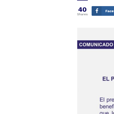
40
Fac
Shares