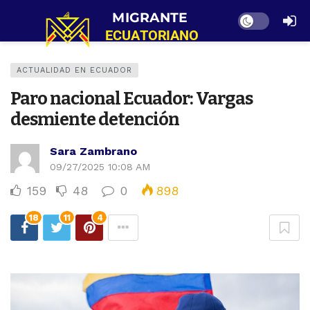
Dark mode
ACTUALIDAD EN ECUADOR
Paro nacional Ecuador: Vargas
desmiente detención
Sara Zambrano
09/27/2025 10:08 AM
159
48
0
898
18
11
4