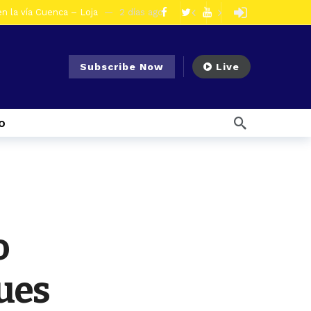
en la vía Cuenca – Loja
2 días ago
s en Azogues
3 días ago
er detenida
3 días ago
Subscribe Now
Live
ncal por presunto tráfico de droga
6 días ago
s ago
o
 enfrentar el Fenómeno El Niño
1 semana ago
l Ecuador
1 semana ago
emana ago
1 semana ago
Noticias para migrantes Ecuatorianos ¿Quién es Baldor Bermeo, exalcalde de Ponce Enríquez, detenido como presunto financista de Los Lobos?
olescentes
2 días ago
o
ues