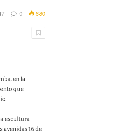
47
0
880
mba, en la
mento que
io.
la escultura
s avenidas 16 de