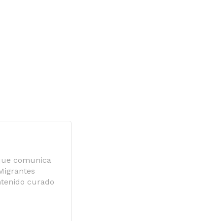
 que comunica
 Migrantes
ntenido curado