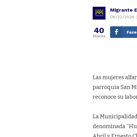
Migrante 
06/22/2026 
40
Fac
Shares
Las mujeres alfa
parroquia San M
reconoce su labor
La Municipalidad
denominada “Huac
Abril y Ernesto 