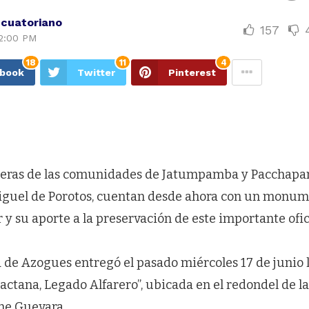
Ecuatoriano
157
2:00 PM
18
11
4
ebook
Twitter
Pinterest
reras de las comunidades de Jatumpamba y Pacchapa
iguel de Porotos, cuentan desde ahora con un monu
 y su aporte a la preservación de este importante ofic
 de Azogues entregó el pasado miércoles 17 de junio 
tana, Legado Alfarero”, ubicada en el redondel de la
Che Guevara.