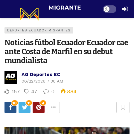
Dark mode
DEPORTES ECUADOR MIGRANTES
Noticias fútbol Ecuador Ecuador cae
ante Costa de Marfil en su debut
mundialista
AG Deportes EC
06/22/2026 7:30 AM
157
47
0
884
18
11
4