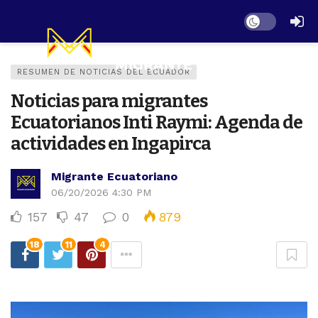
Dark mode
RESUMEN DE NOTICIAS DEL ECUADOR
Noticias para migrantes
Ecuatorianos Inti Raymi: Agenda de
actividades en Ingapirca
Migrante Ecuatoriano
06/20/2026 4:30 PM
157
47
0
879
18
11
4