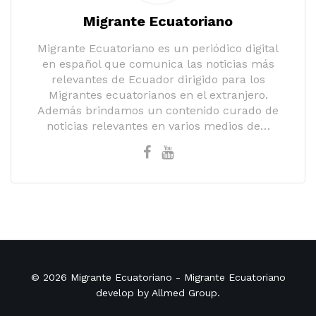
Migrante Ecuatoriano
Migrante Ecuatoriano es un periódico digital
en español que comunica las noticias más
relevantes de Ecuador dirigido para los
Migrantes ecuatorianos en el extranjero.
Además brindamos un contenido curado de
noticias relevantes en varios medios de…
© 2026
Migrante Ecuatoriano
- Migrante Ecuatoriano
develop by
Allmed Group
.