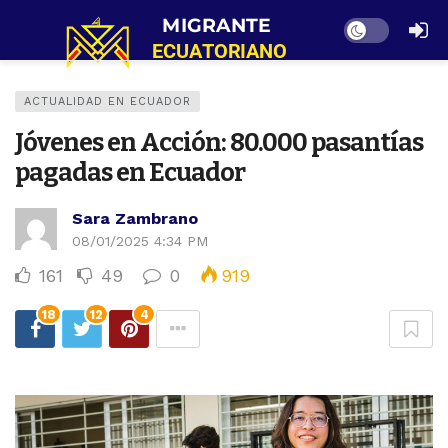
Dark mode
ACTUALIDAD EN ECUADOR
Jóvenes en Acción: 80.000 pasantías
pagadas en Ecuador
Sara Zambrano
08/01/2025 4:34 PM
161
49
0
919
18
12
4