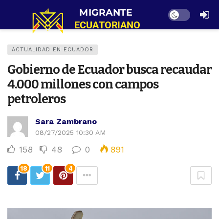
Dark mode
ACTUALIDAD EN ECUADOR
Gobierno de Ecuador busca recaudar
4.000 millones con campos
petroleros
Sara Zambrano
08/27/2025 10:30 AM
158
48
0
891
18
11
4