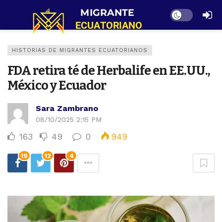
Dark mode
HISTORIAS DE MIGRANTES ECUATORIANOS
FDA retira té de Herbalife en EE.UU.,
México y Ecuador
Sara Zambrano
08/10/2025 2:15 PM
163
49
0
949
19
12
4